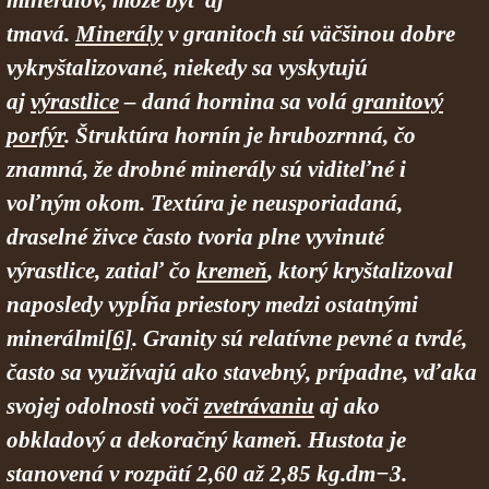
minerálov, môže byť aj
tmavá.
Minerály
v granitoch sú väčšinou dobre
vykryštalizované, niekedy sa vyskytujú
aj
výrastlice
– daná hornina sa volá
granitový
porfýr
. Štruktúra hornín je hrubozrnná, čo
znamná, že drobné minerály sú viditeľné i
voľným okom. Textúra je neusporiadaná,
draselné živce často tvoria plne vyvinuté
výrastlice, zatiaľ čo
kremeň
, ktorý kryštalizoval
naposledy vypĺňa priestory medzi ostatnými
minerálmi
[6]
. Granity sú relatívne pevné a tvrdé,
často sa využívajú ako stavebný, prípadne, vďaka
svojej odolnosti voči
zvetrávaniu
aj ako
obkladový a dekoračný kameň. Hustota je
stanovená v rozpätí 2,60 až 2,85 kg.dm−3.