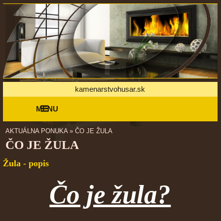
kamenarstvohusar.sk
MENU
AKTUÁLNA PONUKA
»
ČO JE ŽULA
ČO JE ŽULA
Žula - popis
Čo je žula?