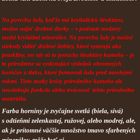
Na povrchu žuly, keďže má kryštalickú štruktúru,
možno nájsť drobné dierky – v podstate medzery
medzi kryštálmi minerálov. Na povrchu žuly je možné
niekedy vidieť drobné štrbiny, ktoré vyzerajú ako
praskliny, no nie sú to poruchy štruktúry kameňa – je
to prirodzene sa vyskytujúci výsledok ohromných
horúčav a tlaku, ktoré formovali žulu pred mnohými
rokmi. Tieto znaky krásy prírodného kameňa ale
neoslabujú funkciu alebo trvácnosť tohto prírodného
materiálu.
Farba horniny je zvyčajne svetlá (biela, sivá)
s odtieňmi zelenkastej, ružovej, alebo modrej, ale,
ak je prítomné väčšie množstvo tmavo sfarbených