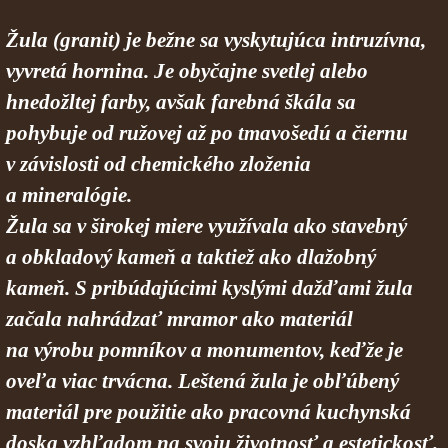
Žula (granit) je bežne sa vyskytujúca intruzívna,
vyvretá hornina. Je obyčajne svetlej alebo
hnedožltej farby, avšak farebná škála sa
pohybuje od ružovej až po tmavošedú a čiernu
v závislosti od chemického zloženia
a mineralógie.
Žula sa v širokej miere využívala ako stavebný
a obkladový kameň a taktiež ako dlažobný
kameň. S pribúdajúcimi kyslými dažďami žula
začala nahrádzať mramor ako materiál
na výrobu pomníkov a monumentov, keďže je
oveľa viac trvácna. Leštená žula je obľúbený
materiál pre použitie ako pracovná kuchynská
doska vzhľadom na svoju životnosť a estetickosť.