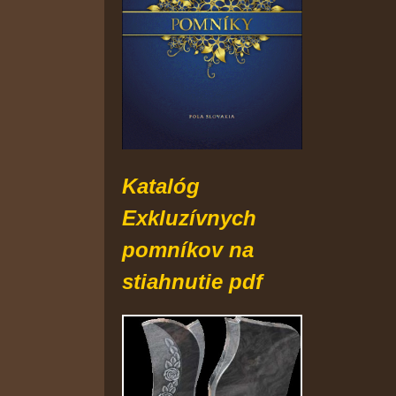
Katalóg
Exkluzívnych
pomníkov
na
st
iahnutie pdf