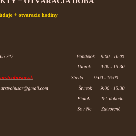
KTY + OTVÁRACIA DOBA
údaje + otváracie hodiny
0903 965 747 Pondelok 9:00 - 16
:0
rok 9:00 - 15:3
rstvohusar.sk
Streda 9:00 - 16:00
kamenarstvohusar@gmail.com Štvrtok 9:00 - 15:
iatok
Tel. dohoda
/ Ne Zatvorené