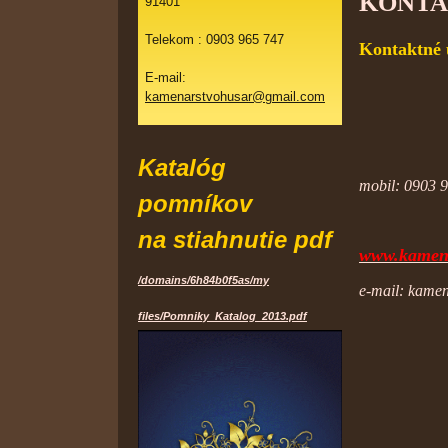
KONTA
91401
Telekom : 0903 965 747
Kontaktné 
E-mail:
kamenarstvohusar@gmail.com
Katalóg
mobil: 
pomníkov
Uto
na stiahnutie pdf
www.kamena
/domains/6h84b0f5as/my
e-mail: 
files/Pomniky_Katalog_2013.pdf
P
So 