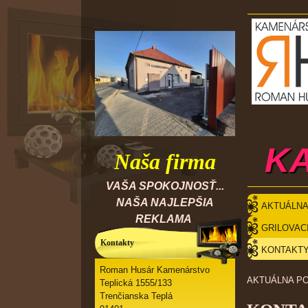
K
Naša firma
VAŠA SPOKOJNOSŤ...
NAŠA NAJLEPŠIA
AKTUÁLNA
REKLAMA
GRILOVAC
Kontakty
Roman Husár Kamenárstvo
AKTUÁLNA P
Teplická 1555/133
Trenčianska Teplá