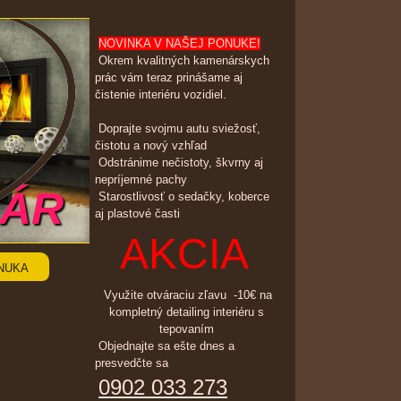
NOVINKA V NAŠEJ PONUKE!
Okrem kvalitných kamenárskych
prác vám teraz prinášame aj
čistenie interiéru vozidiel.
Doprajte svojmu autu sviežosť,
čistotu a nový vzhľad
Odstránime nečistoty, škvrny aj
nepríjemné pachy
SÁR
Starostlivosť o sedačky, koberce
aj plastové časti
AKCIA
NUKA
Využite otváraciu zľavu -10€ na
kompletný detailing interiéru s
tepovaním
Objednajte sa ešte dnes a
presvedčte sa
0902 033 273