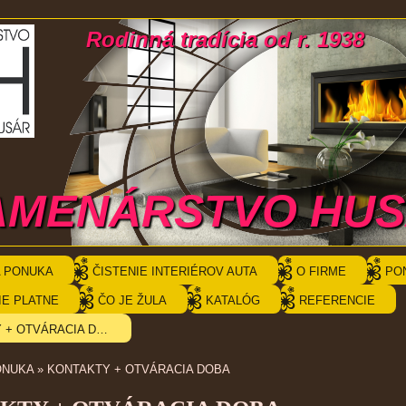
Rodinná tradícia od r. 1938
AMENÁRSTVO HU
 PONUKA
ČISTENIE INTERIÉROV AUTA
O FIRME
PO
IE PLATNE
ČO JE ŽULA
KATALÓG
REFERENCIE
KONTAKTY + OTVÁRACIA DOBA
ONUKA
»
KONTAKTY + OTVÁRACIA DOBA