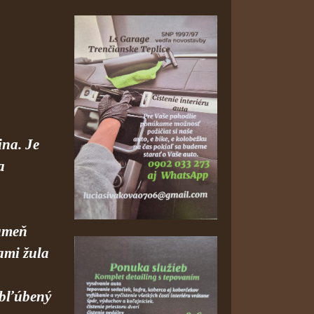
ina. Je
a
kameň
ami žula
 obľúbený