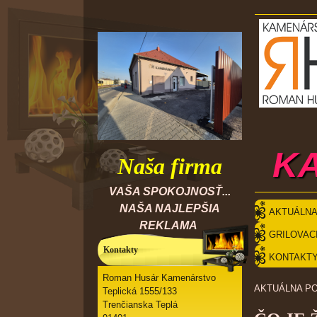
K
Naša firma
VAŠA SPOKOJNOSŤ...
NAŠA NAJLEPŠIA
AKTUÁLNA
REKLAMA
GRILOVAC
Kontakty
Roman Husár Kamenárstvo
AKTUÁLNA P
Teplická 1555/133
Trenčianska Teplá