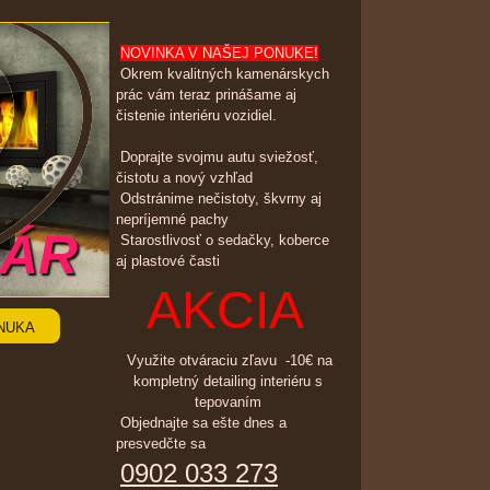
NOVINKA V NAŠEJ PONUKE!
Okrem kvalitných kamenárskych
prác vám teraz prinášame aj
čistenie interiéru vozidiel.
Doprajte svojmu autu sviežosť,
čistotu a nový vzhľad
Odstránime nečistoty, škvrny aj
nepríjemné pachy
SÁR
Starostlivosť o sedačky, koberce
aj plastové časti
AKCIA
NUKA
Využite otváraciu zľavu -10€ na
kompletný detailing interiéru s
tepovaním
Objednajte sa ešte dnes a
presvedčte sa
0902 033 273