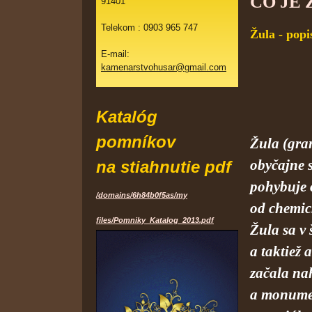
ČO JE
91401
Telekom : 0903 965 747
Žula - popi
E-mail:
kamenarstvohusar@gmail.com
Katalóg
pomníkov
Žula (gran
obyčajne s
na stiahnutie pdf
pohybuje o
/domains/6h84b0f5as/my
od chemic
files/Pomniky_Katalog_2013.pdf
Žula sa v
a taktiež
začala na
a monumen