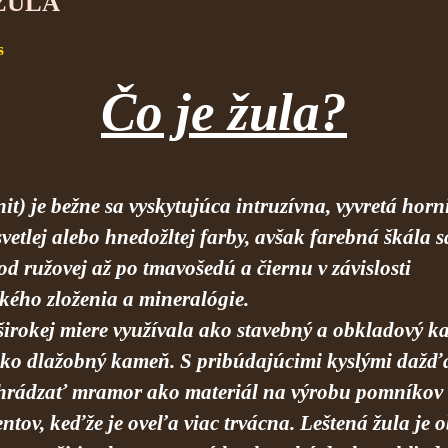
 ŽULA
s
Čo je žula?
it) je bežne sa vyskytujúca intruzívna, vyvretá horn
vetlej alebo hnedožltej farby, avšak farebná škála s
d ružovej až po tmavošedú a čiernu v závislosti
kého zloženia a mineralógie.
 širokej miere využívala ako stavebný a obkladový 
 ako dlažobný kameň. S pribúdajúcimi kyslými dažď
hrádzať mramor ako materiál na výrobu pomníkov
tov, keďže je oveľa viac trvácna. Leštená žula je