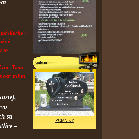
dom
né dierky –
možné
ú to
Galéria
kmi. Tieto
nosť tohto
kastej,
avo
ch sú
POMNÍKY
tlice
–