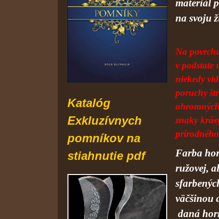
materiál 
na svoju ž
Na povrchu
v podstate
niekedy vid
poruchy štr
Katalóg
ohromných 
Exkluzívnych
znaky krás
prírodného
pomníkov
na
Farba horn
st
iahnutie pdf
ružovej, a
sfarbenýc
väčšinou d
daná hor