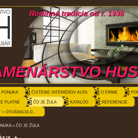
Rodinná tradícia od r. 1938
AMENÁRSTVO HU
 PONUKA
ČISTENIE INTERIÉROV AUTA
O FIRME
PO
IE PLATNE
ČO JE ŽULA
KATALÓG
REFERENCIE
KONTAKTY + OTVÁRACIA DOBA
ONUKA
»
ČO JE ŽULA