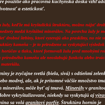
pre použitie ako pracovná kuchynská doska vzhľa
ivotnosť a estetickosť.
 žuly, keďže má kryštalickú štruktúru, možno nájsť drob
 medzery medzi kryštálmi minerálov. Na povrchu žuly je 
ieť drobné štrbiny, ktoré vyzerajú ako praskliny, no nie s
uktúry kameňa – je to prirodzene sa vyskytujúci výsledok
horúčav a tlaku, ktoré formovali žulu pred mnohými ro
y prírodného kameňa ale neoslabujú funkciu alebo trvác
 materiálu.
iny je zvyčajne svetlá (biela, sivá) s odtieňmi zelen
lebo modrej, ale, ak je prítomné väčšie množstvo tm
h minerálov, môže byť aj tmavá.
Minerály
v granito
obre vykryštalizované, niekedy sa vyskytujú aj
výras
nina sa volá
granitový porfýr
. Štruktúra hornín je