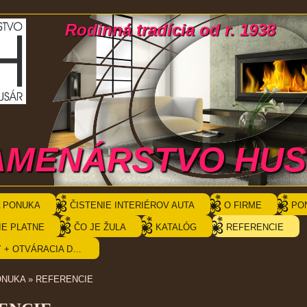
Rodinná tradícia od r. 1938
AMENÁRSTVO HU
 PONUKA
ČISTENIE INTERIÉROV AUTA
O FIRME
PO
IE PLATNE
ČO JE ŽULA
KATALÓG
REFERENCIE
KONTAKTY + OTVÁRACIA DOBA
ONUKA
»
REFERENCIE