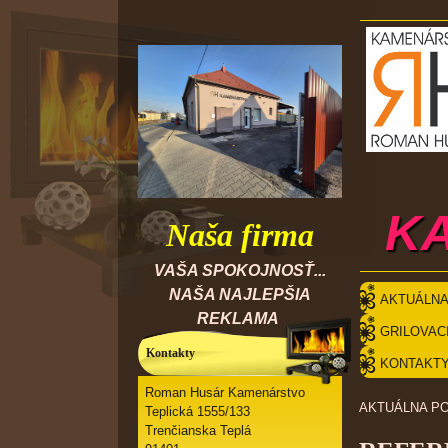
K
Naša firma
VAŠA SPOKOJNOSŤ...
NAŠA NAJLEPŠIA
AKTUÁLNA
REKLAMA
GRILOVAC
Kontakty
Roman Husár Kamenárstvo
AKTUÁLNA P
Teplická 1555/133
Trenčianska Teplá