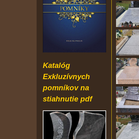
Katalóg
Exkluzívnych
pomníkov
na
st
iahnutie pdf