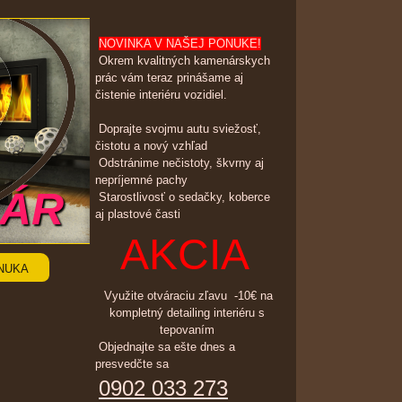
NOVINKA V NAŠEJ PONUKE!
Okrem kvalitných kamenárskych
prác vám teraz prinášame aj
čistenie interiéru vozidiel.
Doprajte svojmu autu sviežosť,
čistotu a nový vzhľad
Odstránime nečistoty, škvrny aj
nepríjemné pachy
SÁR
Starostlivosť o sedačky, koberce
aj plastové časti
AKCIA
NUKA
Využite otváraciu zľavu -10€ na
kompletný detailing interiéru s
tepovaním
Objednajte sa ešte dnes a
presvedčte sa
0902 033 273