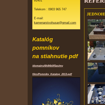
REFER
91401
Telekom : 0903 965 747
JEDNOH
E-mail:
kamenarstvohusar@gmail.com
Katalóg
pomníkov
na stiahnutie pdf
/domains/6h84b0f5as/my
files/Pomniky_Katalog_2013.pdf